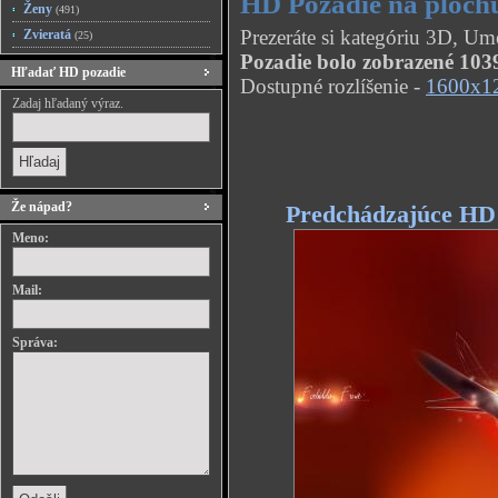
HD Pozadie na ploch
Ženy
(491)
Prezeráte si kategóriu 3D, U
Zvieratá
(25)
Pozadie bolo zobrazené 1039
Hľadať HD pozadie
Dostupné rozlíšenie -
1600x1
Zadaj hľadaný výraz.
Že nápad?
Predchádzajúce HD
Meno:
Mail:
Správa: