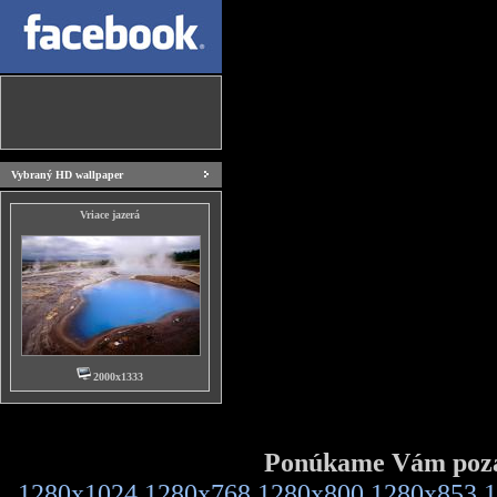
Vybraný HD wallpaper
Vriace jazerá
2000x1333
Ponúkame Vám pozad
1280x1024
1280x768
1280x800
1280x853
1