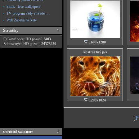
Skins - free wallpapers
TV program vždy a všade ...
Web Zabava na Nete
Štatistiky
Celkový počet HD pozadí:
2403
1600x1200
Zobrazených HD pozadí:
24378220
Abstraktný pes
1280x1024
[
P
Obľúbené wallpapery