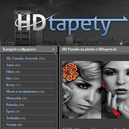
Kategórie wallpaperov
HD Pozadia na plochu z HDtapety.sk
3D, Umenie, Artwork
(376)
Autá
(367)
Filmy
(44)
Hry
(155)
Kvety
(71)
Mestá a Architektúra
(128)
Motocykle
(59)
Príroda
(509)
Šport
(19)
Technika
(54)
Vesmír
(88)