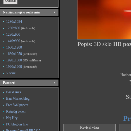
Najžiadanejšie rozlíšenia
1280x1024
1280x800
(širokouhlé)
1280x960
1440x900
(širokouhlé)
Popis:
3D sklo
HD poza
1600x1200
1680x1050
(širokouhlé)
1920x1080
(HD rozlíšenie)
1920x1200
(širokouhlé)
Väčšie
Hodnote
Partneri
BackLinks
St
Bau Market blog
Free Wallpapers
Katalóg okien
Pr
Nej Hry
PC blog on line
Revival váza
Pracovný portál PRACA