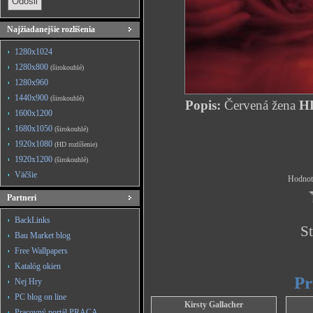
Najžiadanejšie rozlíšenia
1280x1024
1280x800
(širokouhlé)
1280x960
1440x900
(širokouhlé)
Popis:
Červená žena
HD
1600x1200
1680x1050
(širokouhlé)
1920x1080
(HD rozlíšenie)
1920x1200
(širokouhlé)
Väčšie
Hodnote
Partneri
BackLinks
St
Bau Market blog
Free Wallpapers
Katalóg okien
Pr
Nej Hry
PC blog on line
Kirsty Gallacher
Pracovný portál PRACA