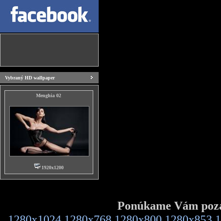
Vybraný HD wallpaper
Menghia 02
1920x1200
Ponúkame Vám pozad
1280x1024
1280x768
1280x800
1280x853
1