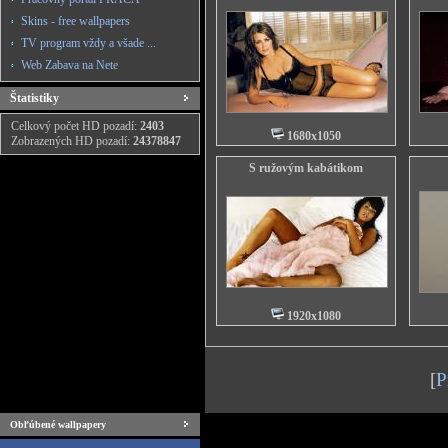
Skins - free wallpapers
TV program vždy a všade ...
Web Zabava na Nete
Štatistiky
Celkový počet HD pozadí:
2403
1680x1050
Zobrazených HD pozadí:
24378847
S ružovým kabátikom
1920x1080
[
P
Obľúbené wallpapery