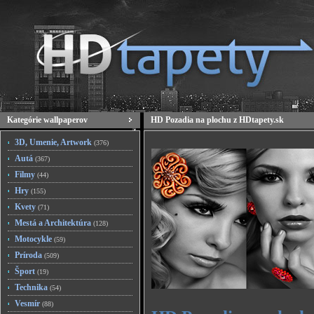
Kategórie wallpaperov
HD Pozadia na plochu z HDtapety.sk
3D, Umenie, Artwork
(376)
Autá
(367)
Filmy
(44)
Hry
(155)
Kvety
(71)
Mestá a Architektúra
(128)
Motocykle
(59)
Príroda
(509)
Šport
(19)
Technika
(54)
Vesmír
(88)