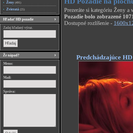
HD Pozadie na ploch
Ženy
(491)
Prezeráte si kategóriu Ženy a
Zvieratá
(25)
Pozadie bolo zobrazené 1071
Hľadať HD pozadie
Dostupné rozlíšenie -
1600x1
Zadaj hľadaný výraz.
Že nápad?
Predchádzajúce HD
Meno:
Mail:
Správa: