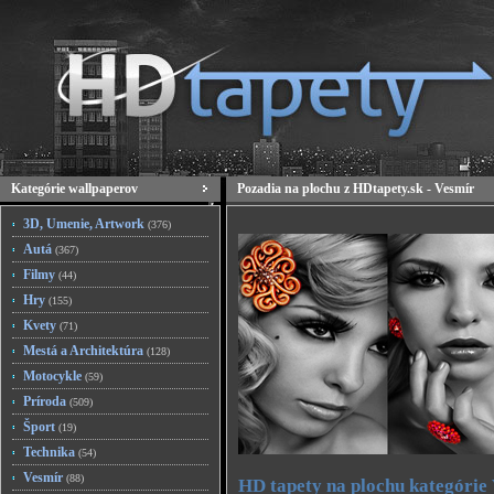
Kategórie wallpaperov
Pozadia na plochu z HDtapety.sk - Vesmír
3D, Umenie, Artwork
(376)
Autá
(367)
Filmy
(44)
Hry
(155)
Kvety
(71)
Mestá a Architektúra
(128)
Motocykle
(59)
Príroda
(509)
Šport
(19)
Technika
(54)
Vesmír
(88)
HD tapety na plochu kategórie