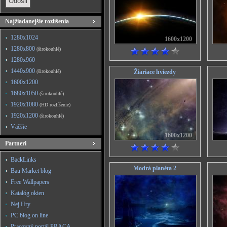
Najžiadanejšie rozlíšenia
1280x1024
1600x1200
1280x800
(širokouhlé)
1280x960
1440x900
(širokouhlé)
Žiariace hviezdy
1600x1200
1680x1050
(širokouhlé)
1920x1080
(HD rozlíšenie)
1920x1200
(širokouhlé)
Väčšie
1600x1200
Partneri
BackLinks
Modrá planéta 2
Bau Market blog
Free Wallpapers
Katalóg okien
Nej Hry
PC blog on line
Pracovný portál PRACA