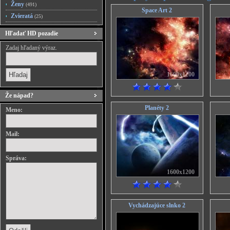
Ženy
(491)
Space Art 2
Zvieratá
(25)
Hľadať HD pozadie
Zadaj hľadaný výraz.
1600x1200
Že nápad?
Planéty 2
Meno:
Mail:
Správa:
1600x1200
Vychádzajúce slnko 2