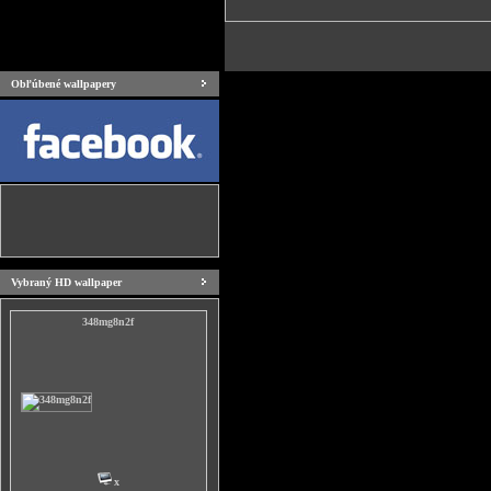
Obľúbené wallpapery
Vybraný HD wallpaper
348mg8n2f
x