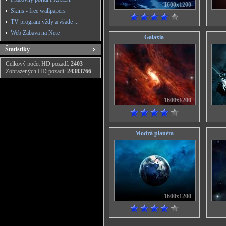
1600x1200
Skins - free wallpapers
TV program vždy a všade ...
Web Zabava na Nete
Galaxia
Štatistiky
Celkový počet HD pozadí:
2403
Zobrazených HD pozadí:
24383766
1600x1200
Modrá planéta
1600x1200